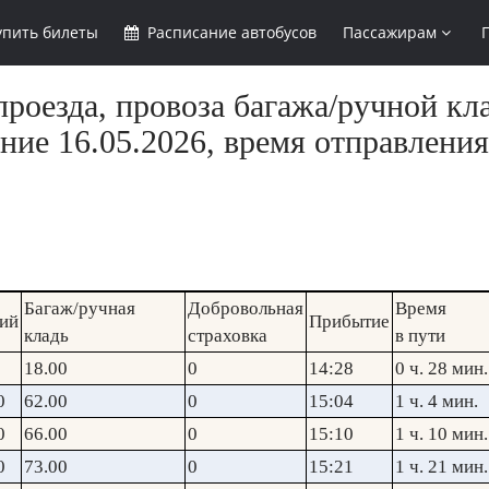
упить
билеты
Расписание
автобусов
Пассажирам
роезда, провоза багажа/ручной кл
ние 16.05.2026, время отправления
Багаж/ручная
Добровольная
Время
ий
Прибытие
кладь
страховка
в пути
18.00
0
14:28
0 ч. 28 мин.
0
62.00
0
15:04
1 ч. 4 мин.
0
66.00
0
15:10
1 ч. 10 мин.
0
73.00
0
15:21
1 ч. 21 мин.