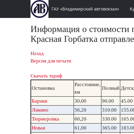
ГАУ «Владимирский автовокзал»
К
Информация о стоимости п
Красная Горбатка отправле
Назад
Версия для печати
Скачать тариф
Расстояние,
Остановка
Полный
Детск
км
Бараки
30,00
90.00
45.00
Ликино
56,20
310.00
155.0
Тюрмеровка
60,20
330.00
165.0
Новая
61,00
365.00
183.0