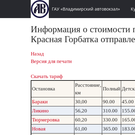
ГАУ «Владимирский автовокзал»
К
Информация о стоимости п
Красная Горбатка отправле
Назад
Версия для печати
Скачать тариф
Расстояние,
Остановка
Полный
Детск
км
Бараки
30,00
90.00
45.00
Ликино
56,20
310.00
155.0
Тюрмеровка
60,20
330.00
165.0
Новая
61,00
365.00
183.0