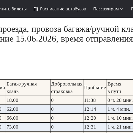
упить
билеты
Расписание
автобусов
Пассажирам
роезда, провоза багажа/ручной кл
ние 15.06.2026, время отправления
Багаж/ручная
Добровольная
Время
ий
Прибытие
кладь
страховка
в пути
18.00
0
11:38
0 ч. 28 мин.
0
62.00
0
12:14
1 ч. 4 мин.
0
66.00
0
12:20
1 ч. 10 мин.
0
73.00
0
12:31
1 ч. 21 мин.