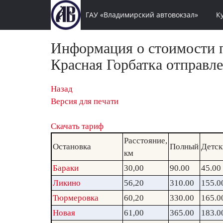
ГАУ «Владимирский автовокзал»
К
Информация о стоимости п
Красная Горбатка отправле
Назад
Версия для печати
Скачать тариф
Расстояние,
Остановка
Полный
Детск
км
Бараки
30,00
90.00
45.00
Ликино
56,20
310.00
155.0
Тюрмеровка
60,20
330.00
165.0
Новая
61,00
365.00
183.0