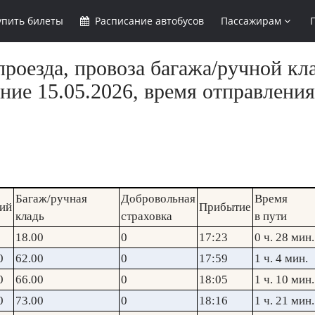
упить
билеты
Расписание
автобусов
Пассажирам
роезда, провоза багажа/ручной кл
ние 15.05.2026, время отправления
Багаж/ручная
Добровольная
Время
ий
Прибытие
кладь
страховка
в пути
18.00
0
17:23
0 ч. 28 мин.
0
62.00
0
17:59
1 ч. 4 мин.
0
66.00
0
18:05
1 ч. 10 мин.
0
73.00
0
18:16
1 ч. 21 мин.