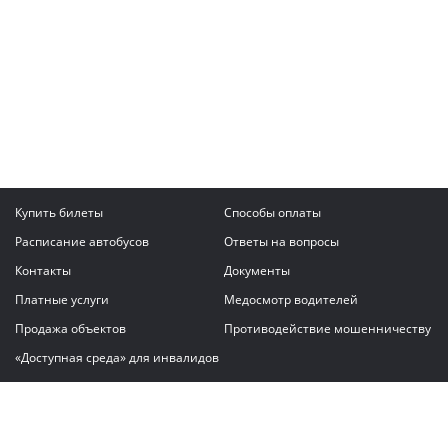
Купить билеты
Способы оплаты
Расписание автобусов
Ответы на вопросы
Контакты
Документы
Платные услуги
Медосмотр водителей
Продажа объектов
Противодействие мошенничеству
«Доступная среда» для инвалидов
Написать сообщение