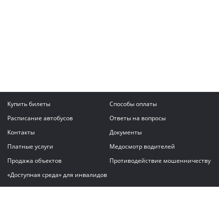
Купить билеты
Способы оплаты
Расписание автобусов
Ответы на вопросы
Контакты
Документы
Платные услуги
Медосмотр водителей
Продажа объектов
Противодействие мошенничеству
«Доступная среда» для инвалидов
Написать сообщение