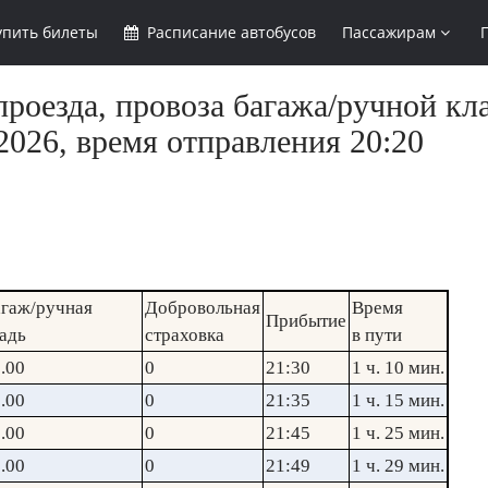
упить
билеты
Расписание
автобусов
Пассажирам
роезда, провоза багажа/ручной кл
2026, время отправления 20:20
гаж/ручная
Добровольная
Время
Прибытие
адь
страховка
в пути
.00
0
21:30
1 ч. 10 мин.
.00
0
21:35
1 ч. 15 мин.
.00
0
21:45
1 ч. 25 мин.
.00
0
21:49
1 ч. 29 мин.