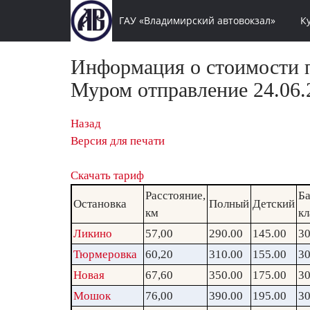
ГАУ «Владимирский автовокзал»
К
Информация о стоимости п
Муром отправление 24.06.
Назад
Версия для печати
Скачать тариф
Расстояние,
Ба
Остановка
Полный
Детский
км
кл
Ликино
57,00
290.00
145.00
30
Тюрмеровка
60,20
310.00
155.00
30
Новая
67,60
350.00
175.00
30
Мошок
76,00
390.00
195.00
30