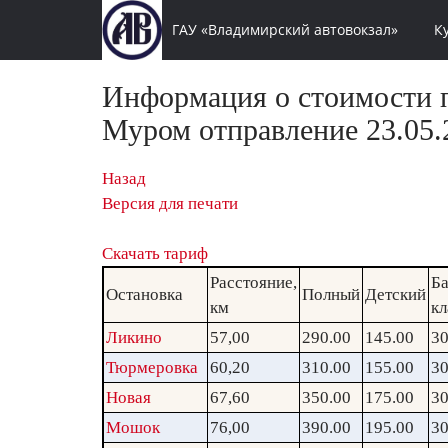
ГАУ «Владимирский автовокзал»
К
Информация о стоимости п
Муром отправление 23.05.
Назад
Версия для печати
Скачать тариф
Расстояние,
Ба
Остановка
Полный
Детский
км
кл
Ликино
57,00
290.00
145.00
30
Тюрмеровка
60,20
310.00
155.00
30
Новая
67,60
350.00
175.00
30
Мошок
76,00
390.00
195.00
30