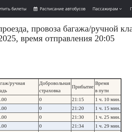
упить
билеты
Расписание
автобусов
Пассажирам
роезда, провоза багажа/ручной кл
2025, время отправления 20:05
гаж/ручная
Добровольная
Время
Прибытие
адь
страховка
в пути
.00
0
21:15
1 ч. 10 мин.
.00
0
21:20
1 ч. 15 мин.
.00
0
21:30
1 ч. 25 мин.
.00
0
21:34
1 ч. 29 мин.