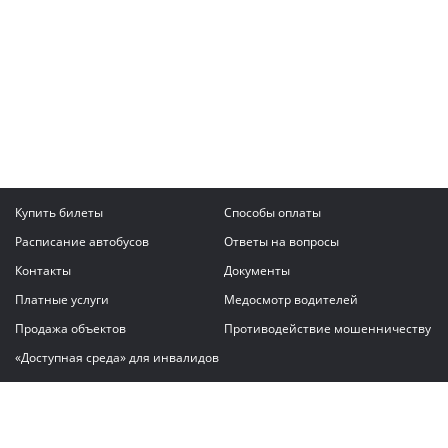
Купить билеты
Способы оплаты
Расписание автобусов
Ответы на вопросы
Контакты
Документы
Платные услуги
Медосмотр водителей
Продажа объектов
Противодействие мошенничеству
«Доступная среда» для инвалидов
Написать сообщение