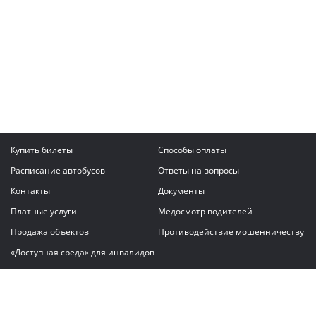
Купить билеты
Способы оплаты
Расписание автобусов
Ответы на вопросы
Контакты
Документы
Платные услуги
Медосмотр водителей
Продажа объектов
Противодействие мошенничеству
«Доступная среда» для инвалидов
Написать сообщение