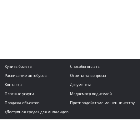
Купить билеты
Способы оплаты
Расписание автобусов
Ответы на вопросы
Контакты
Документы
Платные услуги
Медосмотр водителей
Продажа объектов
Противодействие мошенничеству
«Доступная среда» для инвалидов
Написать сообщение