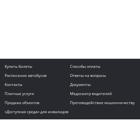
Купить билеты
Способы оплаты
Расписание автобусов
Ответы на вопросы
Контакты
Документы
Платные услуги
Медосмотр водителей
Продажа объектов
Противодействие мошенничеству
«Доступная среда» для инвалидов
Написать сообщение