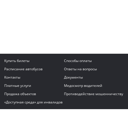
Купить билеты
Способы оплаты
Расписание автобусов
Ответы на вопросы
Контакты
Документы
Платные услуги
Медосмотр водителей
Продажа объектов
Противодействие мошенничеству
«Доступная среда» для инвалидов
Написать сообщение