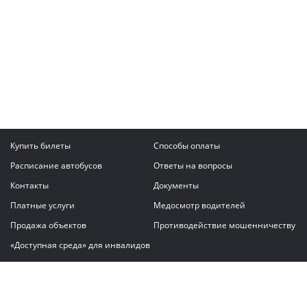
Купить билеты
Способы оплаты
Расписание автобусов
Ответы на вопросы
Контакты
Документы
Платные услуги
Медосмотр водителей
Продажа объектов
Противодействие мошенничеству
«Доступная среда» для инвалидов
Написать сообщение