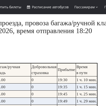
упить
билеты
Расписание
автобусов
Пассажирам
роезда, провоза багажа/ручной кл
2026, время отправления 18:20
гаж/ручная
Добровольная
Время
Прибытие
адь
страховка
в пути
.00
0
19:30
1 ч. 10 мин.
.00
0
19:35
1 ч. 15 мин.
.00
0
19:45
1 ч. 25 мин.
.00
0
19:49
1 ч. 29 мин.