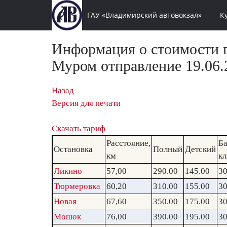
ГАУ «Владимирский автовокзал»
К
Информация о стоимости п
Муром отправление 19.06.
Назад
Версия для печати
Скачать тариф
Расстояние,
Ба
Остановка
Полный
Детский
км
кл
Ликино
57,00
290.00
145.00
30
Тюрмеровка
60,20
310.00
155.00
30
Новая
67,60
350.00
175.00
30
Мошок
76,00
390.00
195.00
30