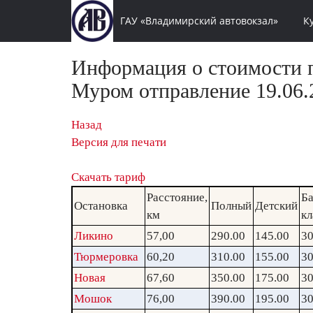
ГАУ «Владимирский автовокзал»
К
Информация о стоимости п
Муром отправление 19.06.
Назад
Версия для печати
Скачать тариф
Расстояние,
Ба
Остановка
Полный
Детский
км
кл
Ликино
57,00
290.00
145.00
30
Тюрмеровка
60,20
310.00
155.00
30
Новая
67,60
350.00
175.00
30
Мошок
76,00
390.00
195.00
30