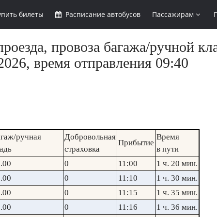
упить
билеты
Расписание
автобусов
Пассажирам
роезда, провоза багажа/ручной кл
2026, время отправления 09:40
гаж/ручная
Добровольная
Время
Прибытие
адь
страховка
в пути
.00
0
11:00
1 ч. 20 мин.
.00
0
11:10
1 ч. 30 мин.
.00
0
11:15
1 ч. 35 мин.
.00
0
11:16
1 ч. 36 мин.