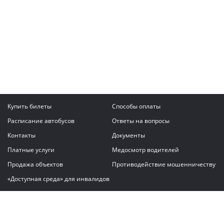
Купить билеты
Способы оплаты
Расписание автобусов
Ответы на вопросы
Контакты
Документы
Платные услуги
Медосмотр водителей
Продажа объектов
Противодействие мошенничеству
«Доступная среда» для инвалидов
Написать сообщение