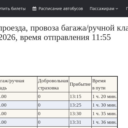
упить
билеты
Расписание
автобусов
Пассажирам
роезда, провоза багажа/ручной кл
2026, время отправления 11:55
гаж/ручная
Добровольная
Время
Прибытие
адь
страховка
в пути
.00
0
13:15
1 ч. 20 мин.
.00
0
13:25
1 ч. 30 мин.
.00
0
13:30
1 ч. 35 мин.
.00
0
13:31
1 ч. 36 мин.