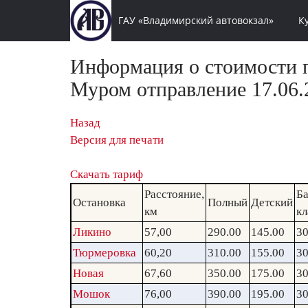
ГАУ «Владимирский автовокзал»
К
Информация о стоимости п
Муром отправление 17.06.
Назад
Версия для печати
Скачать тариф
Расстояние,
Ба
Остановка
Полный
Детский
км
кл
Ликино
57,00
290.00
145.00
30
Тюрмеровка
60,20
310.00
155.00
30
Новая
67,60
350.00
175.00
30
Мошок
76,00
390.00
195.00
30