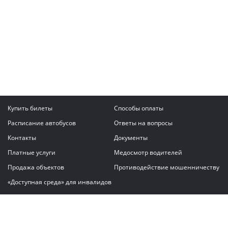
Купить билеты
Способы оплаты
Расписание автобусов
Ответы на вопросы
Контакты
Документы
Платные услуги
Медосмотр водителей
Продажа объектов
Противодействие мошенничеству
«Доступная среда» для инвалидов
Написать сообщение