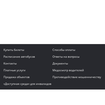
Купить билеты
Способы оплаты
Расписание автобусов
Ответы на вопросы
Контакты
Документы
Платные услуги
Медосмотр водителей
Продажа объектов
Противодействие мошенничеству
«Доступная среда» для инвалидов
Написать сообщение