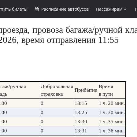
упить
билеты
Расписание
автобусов
Пассажирам
роезда, провоза багажа/ручной кл
2026, время отправления 11:55
гаж/ручная
Добровольная
Время
Прибытие
адь
страховка
в пути
.00
0
13:15
1 ч. 20 мин.
.00
0
13:25
1 ч. 30 мин.
.00
0
13:30
1 ч. 35 мин.
.00
0
13:31
1 ч. 36 мин.