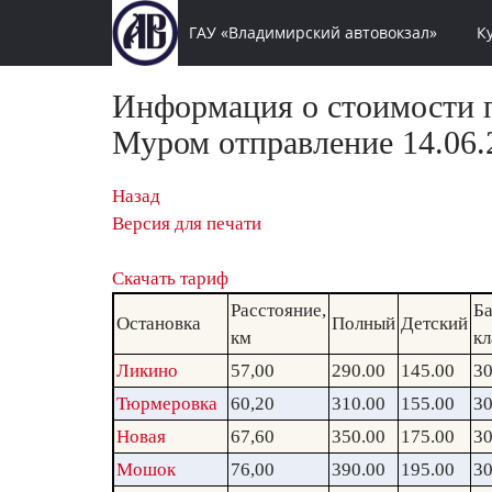
ГАУ «Владимирский автовокзал»
К
Информация о стоимости п
Муром отправление 14.06.
Назад
Версия для печати
Скачать тариф
Расстояние,
Ба
Остановка
Полный
Детский
км
кл
Ликино
57,00
290.00
145.00
30
Тюрмеровка
60,20
310.00
155.00
30
Новая
67,60
350.00
175.00
30
Мошок
76,00
390.00
195.00
30