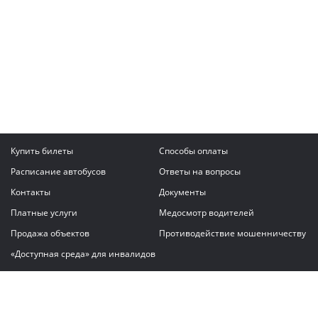
Купить билеты
Способы оплаты
Расписание автобусов
Ответы на вопросы
Контакты
Документы
Платные услуги
Медосмотр водителей
Продажа объектов
Противодействие мошенничеству
«Доступная среда» для инвалидов
Написать сообщение