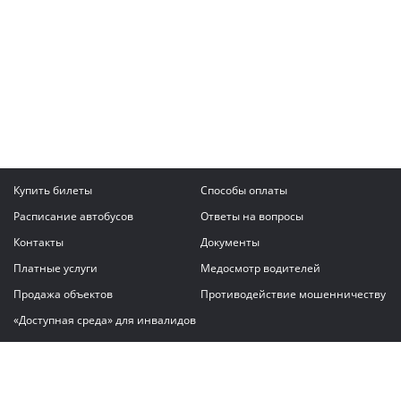
Купить билеты
Способы оплаты
Расписание автобусов
Ответы на вопросы
Контакты
Документы
Платные услуги
Медосмотр водителей
Продажа объектов
Противодействие мошенничеству
«Доступная среда» для инвалидов
Написать сообщение