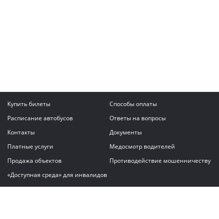
Купить билеты
Способы оплаты
Расписание автобусов
Ответы на вопросы
Контакты
Документы
Платные услуги
Медосмотр водителей
Продажа объектов
Противодействие мошенничеству
«Доступная среда» для инвалидов
Написать сообщение