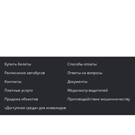
Купить билеты
Способы оплаты
Расписание автобусов
Ответы на вопросы
Контакты
Документы
Платные услуги
Медосмотр водителей
Продажа объектов
Противодействие мошенничеству
«Доступная среда» для инвалидов
Написать сообщение