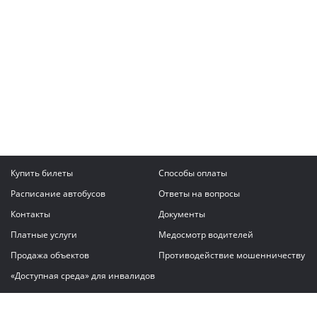
Купить билеты
Способы оплаты
Расписание автобусов
Ответы на вопросы
Контакты
Документы
Платные услуги
Медосмотр водителей
Продажа объектов
Противодействие мошенничеству
«Доступная среда» для инвалидов
Написать сообщение