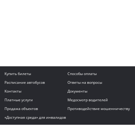
Купить билеты
Способы оплаты
Расписание автобусов
Ответы на вопросы
Контакты
Документы
Платные услуги
Медосмотр водителей
Продажа объектов
Противодействие мошенничеству
«Доступная среда» для инвалидов
Написать сообщение