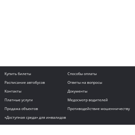
Купить билеты
Способы оплаты
Расписание автобусов
Ответы на вопросы
Контакты
Документы
Платные услуги
Медосмотр водителей
Продажа объектов
Противодействие мошенничеству
«Доступная среда» для инвалидов
Написать сообщение