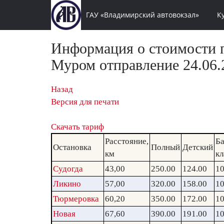
ГАУ «Владимирский автовокзал»
К
Информация о стоимости п
Муром отправление 24.06.
Назад
Версия для печати
Скачать тариф
Расстояние,
Ба
Остановка
Полный
Детский
км
кл
Судогда
43,00
250.00
124.00
10
Ликино
57,00
320.00
158.00
10
Тюрмеровка
60,20
350.00
172.00
10
Новая
67,60
390.00
191.00
10