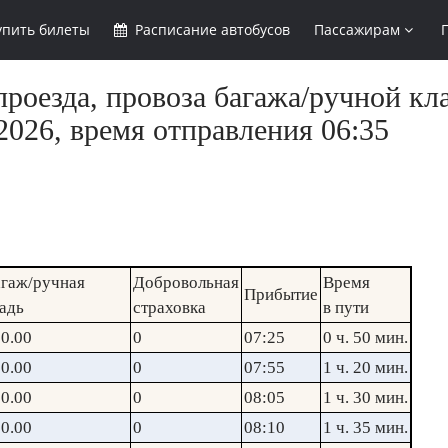
упить
билеты
Расписание
автобусов
Пассажирам
роезда, провоза багажа/ручной кл
2026, время отправления 06:35
гаж/ручная
Добровольная
Время
Прибытие
адь
страховка
в пути
0.00
0
07:25
0 ч. 50 мин.
0.00
0
07:55
1 ч. 20 мин.
0.00
0
08:05
1 ч. 30 мин.
0.00
0
08:10
1 ч. 35 мин.