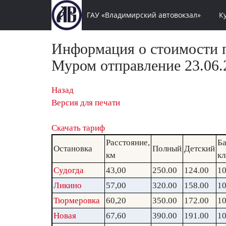
ГАУ «Владимирский автовокзал»
К
Информация о стоимости п
Муром отправление 23.06.
Назад
Версия для печати
Скачать тариф
Расстояние,
Ба
Остановка
Полный
Детский
км
кл
Судогда
43,00
250.00
124.00
10
Ликино
57,00
320.00
158.00
10
Тюрмеровка
60,20
350.00
172.00
10
Новая
67,60
390.00
191.00
10