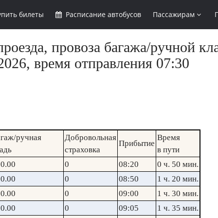
упить
билеты
Расписание
автобусов
Пассажирам
роезда, провоза багажа/ручной кл
2026, время отправления 07:30
гаж/ручная
Добровольная
Время
Прибытие
адь
страховка
в пути
0.00
0
08:20
0 ч. 50 мин.
0.00
0
08:50
1 ч. 20 мин.
0.00
0
09:00
1 ч. 30 мин.
0.00
0
09:05
1 ч. 35 мин.