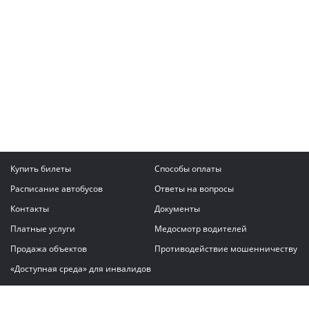
Купить билеты
Способы оплаты
Расписание автобусов
Ответы на вопросы
Контакты
Документы
Платные услуги
Медосмотр водителей
Продажа объектов
Противодействие мошенничеству
«Доступная среда» для инвалидов
Написать сообщение