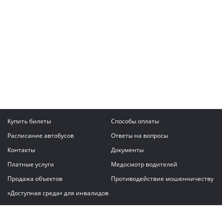
Купить билеты
Способы оплаты
Расписание автобусов
Ответы на вопросы
Контакты
Документы
Платные услуги
Медосмотр водителей
Продажа объектов
Противодействие мошенничеству
«Доступная среда» для инвалидов
Написать сообщение