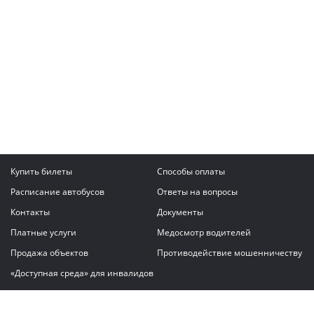
Купить билеты
Способы оплаты
Расписание автобусов
Ответы на вопросы
Контакты
Документы
Платные услуги
Медосмотр водителей
Продажа объектов
Противодействие мошенничеству
«Доступная среда» для инвалидов
Написать сообщение