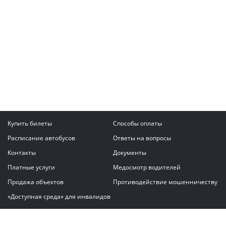
Купить билеты
Способы оплаты
Расписание автобусов
Ответы на вопросы
Контакты
Документы
Платные услуги
Медосмотр водителей
Продажа объектов
Противодействие мошенничеству
«Доступная среда» для инвалидов
Написать сообщение