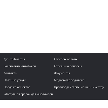
Купить билеты
Способы оплаты
Расписание автобусов
Ответы на вопросы
Контакты
Документы
Платные услуги
Медосмотр водителей
Продажа объектов
Противодействие мошенничеству
«Доступная среда» для инвалидов
Написать сообщение