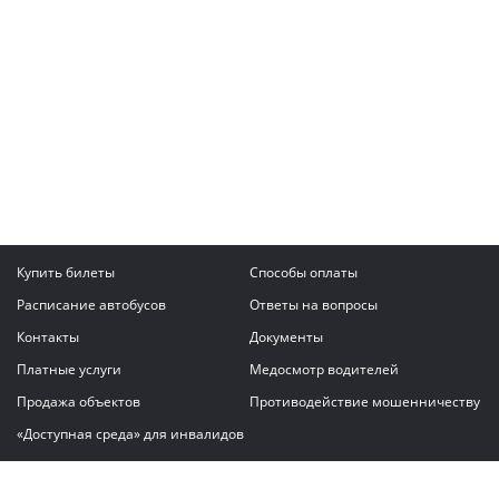
Купить билеты
Способы оплаты
Расписание автобусов
Ответы на вопросы
Контакты
Документы
Платные услуги
Медосмотр водителей
Продажа объектов
Противодействие мошенничеству
«Доступная среда» для инвалидов
Написать сообщение