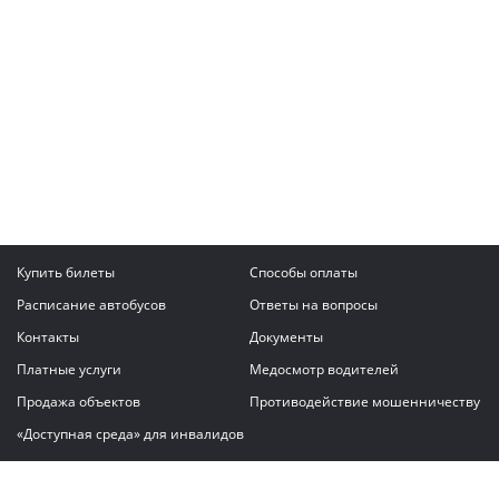
Купить билеты
Способы оплаты
Расписание автобусов
Ответы на вопросы
Контакты
Документы
Платные услуги
Медосмотр водителей
Продажа объектов
Противодействие мошенничеству
«Доступная среда» для инвалидов
Написать сообщение