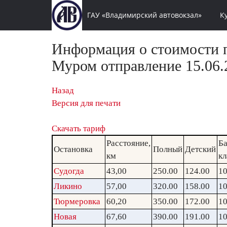
ГАУ «Владимирский автовокзал»
К
Информация о стоимости п
Муром отправление 15.06.
Назад
Версия для печати
Скачать тариф
Расстояние,
Ба
Остановка
Полный
Детский
км
кл
Судогда
43,00
250.00
124.00
10
Ликино
57,00
320.00
158.00
10
Тюрмеровка
60,20
350.00
172.00
10
Новая
67,60
390.00
191.00
10