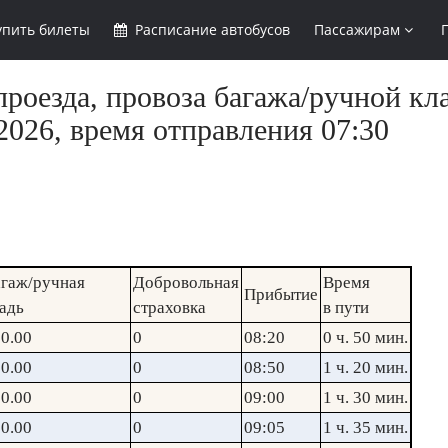
упить
билеты
Расписание
автобусов
Пассажирам
роезда, провоза багажа/ручной кл
2026, время отправления 07:30
гаж/ручная
Добровольная
Время
Прибытие
адь
страховка
в пути
0.00
0
08:20
0 ч. 50 мин.
0.00
0
08:50
1 ч. 20 мин.
0.00
0
09:00
1 ч. 30 мин.
0.00
0
09:05
1 ч. 35 мин.