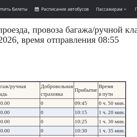
упить
билеты
Расписание
автобусов
Пассажирам
роезда, провоза багажа/ручной кл
2026, время отправления 08:55
гаж/ручная
Добровольная
Время
Прибытие
адь
страховка
в пути
0.00
0
09:45
0 ч. 50 мин.
0.00
0
10:15
1 ч. 20 мин.
0.00
0
10:25
1 ч. 30 мин.
0.00
0
10:30
1 ч. 35 мин.