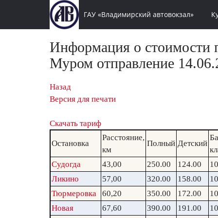
ГАУ «Владимирский автовокзал»
К
Информация о стоимости п
Муром отправление 14.06.
Назад
Версия для печати
Скачать тариф
Расстояние,
Ба
Остановка
Полный
Детский
км
кл
Судогда
43,00
250.00
124.00
10
Ликино
57,00
320.00
158.00
10
Тюрмеровка
60,20
350.00
172.00
10
Новая
67,60
390.00
191.00
10