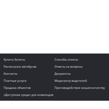
Купить билеты
Способы оплаты
Расписание автобусов
Ответы на вопросы
Контакты
Документы
Платные услуги
Медосмотр водителей
Продажа объектов
Противодействие мошенничеству
«Доступная среда» для инвалидов
Написать сообщение