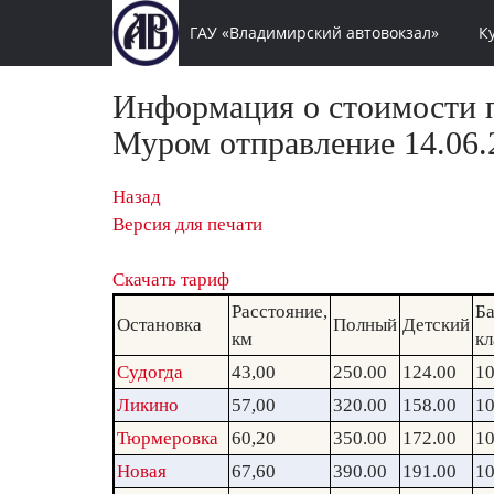
ГАУ «Владимирский автовокзал»
К
Информация о стоимости п
Муром отправление 14.06.
Назад
Версия для печати
Скачать тариф
Расстояние,
Ба
Остановка
Полный
Детский
км
кл
Судогда
43,00
250.00
124.00
10
Ликино
57,00
320.00
158.00
10
Тюрмеровка
60,20
350.00
172.00
10
Новая
67,60
390.00
191.00
10