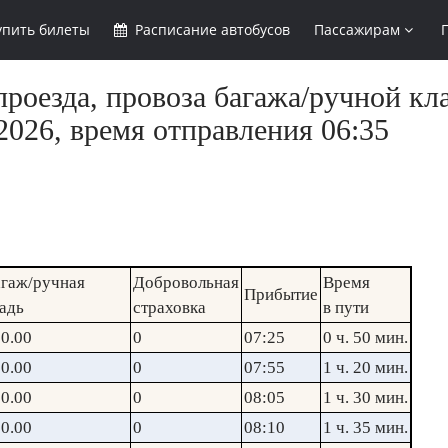
упить
билеты
Расписание
автобусов
Пассажирам
роезда, провоза багажа/ручной кл
2026, время отправления 06:35
гаж/ручная
Добровольная
Время
Прибытие
адь
страховка
в пути
0.00
0
07:25
0 ч. 50 мин.
0.00
0
07:55
1 ч. 20 мин.
0.00
0
08:05
1 ч. 30 мин.
0.00
0
08:10
1 ч. 35 мин.