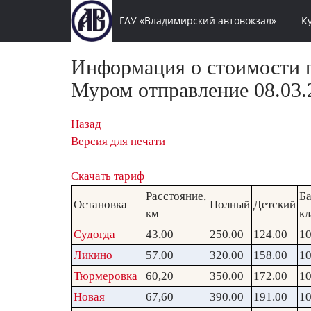
ГАУ «Владимирский автовокзал»
К
Информация о стоимости п
Муром отправление 08.03.
Назад
Версия для печати
Скачать тариф
Расстояние,
Ба
Остановка
Полный
Детский
км
кл
Судогда
43,00
250.00
124.00
10
Ликино
57,00
320.00
158.00
10
Тюрмеровка
60,20
350.00
172.00
10
Новая
67,60
390.00
191.00
10