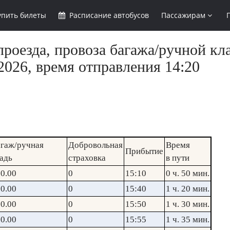
упить
билеты
Расписание
автобусов
Пассажирам
роезда, провоза багажа/ручной кл
2026, время отправления 14:20
гаж/ручная
Добровольная
Время
Прибытие
адь
страховка
в пути
0.00
0
15:10
0 ч. 50 мин.
0.00
0
15:40
1 ч. 20 мин.
0.00
0
15:50
1 ч. 30 мин.
0.00
0
15:55
1 ч. 35 мин.