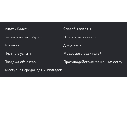
Купить билеты
Способы оплаты
Расписание автобусов
Ответы на вопросы
Контакты
Документы
Платные услуги
Медосмотр водителей
Продажа объектов
Противодействие мошенничеству
«Доступная среда» для инвалидов
Написать сообщение
ГАУ "Владимирский автовокзал"
© 2026