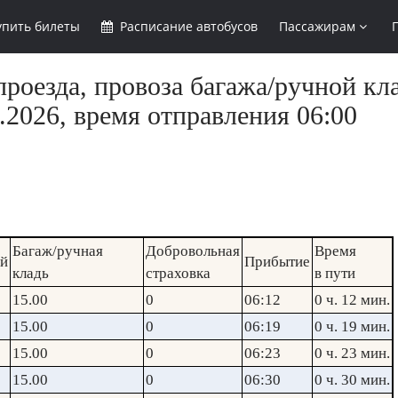
упить
билеты
Расписание
автобусов
Пассажирам
роезда, провоза багажа/ручной кла
.2026, время отправления 06:00
Багаж/ручная
Добровольная
Время
ий
Прибытие
кладь
страховка
в пути
15.00
0
06:12
0 ч. 12 мин.
15.00
0
06:19
0 ч. 19 мин.
15.00
0
06:23
0 ч. 23 мин.
15.00
0
06:30
0 ч. 30 мин.