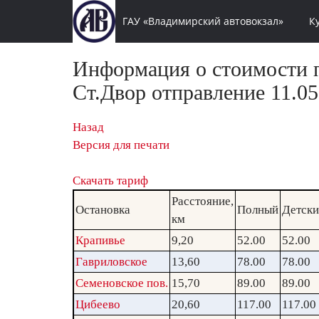
ГАУ «Владимирский автовокзал»
К
Информация о стоимости п
Ст.Двор отправление 11.05
Назад
Версия для печати
Скачать тариф
Расстояние,
Остановка
Полный
Детск
км
Крапивье
9,20
52.00
52.00
Гавриловское
13,60
78.00
78.00
Семеновское пов.
15,70
89.00
89.00
Цибеево
20,60
117.00
117.00