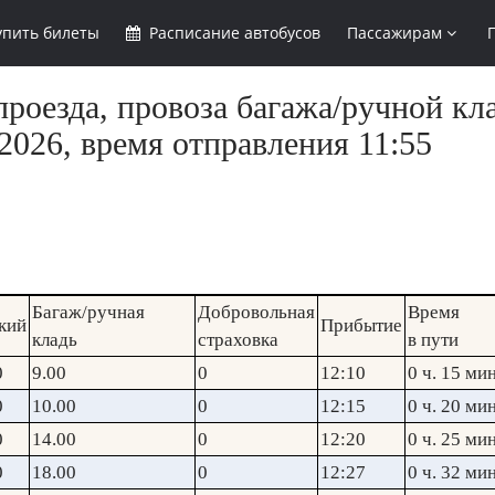
упить
билеты
Расписание
автобусов
Пассажирам
роезда, провоза багажа/ручной кл
2026, время отправления 11:55
Багаж/ручная
Добровольная
Время
кий
Прибытие
кладь
страховка
в пути
0
9.00
0
12:10
0 ч. 15 мин
0
10.00
0
12:15
0 ч. 20 мин
0
14.00
0
12:20
0 ч. 25 мин
0
18.00
0
12:27
0 ч. 32 мин