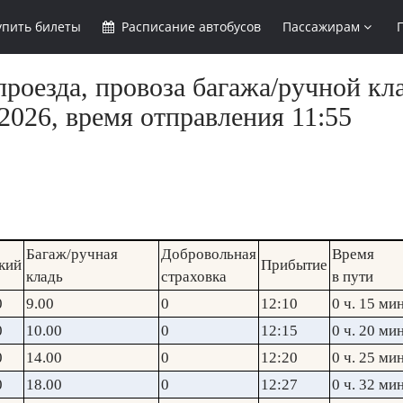
упить
билеты
Расписание
автобусов
Пассажирам
роезда, провоза багажа/ручной кл
2026, время отправления 11:55
Багаж/ручная
Добровольная
Время
кий
Прибытие
кладь
страховка
в пути
0
9.00
0
12:10
0 ч. 15 мин
0
10.00
0
12:15
0 ч. 20 мин
0
14.00
0
12:20
0 ч. 25 мин
0
18.00
0
12:27
0 ч. 32 мин