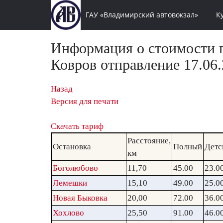
ГАУ «Владимирский автовокзал»
К
Информация о стоимости п
Ковров отправление 17.06.
Назад
Версия для печати
Скачать тариф
Расстояние,
Остановка
Полный
Детс
км
Боголюбово
11,70
45.00
23.0
Лемешки
15,10
49.00
25.0
Новая Быковка
20,00
72.00
36.0
Хохлово
25,50
91.00
46.0