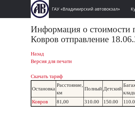
ГАУ «Владимирский автовокзал»
К
Информация о стоимости п
Ковров отправление 18.06.
Назад
Версия для печати
Скачать тариф
Расстояние,
Бага
Остановка
Полный
Детский
км
клад
Ковров
81,00
310.00
150.00
110.