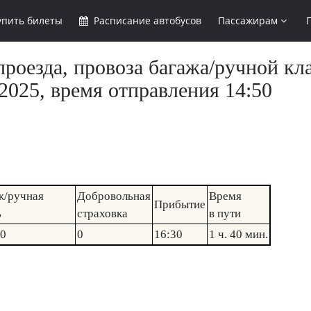
упить
билеты
Расписание
автобусов
Пассажирам
роезда, провоза багажа/ручной кл
2025, время отправления 14:50
ж/ручная
Добровольная
Время
Прибытие
ь
страховка
в пути
00
0
16:30
1 ч. 40 мин.