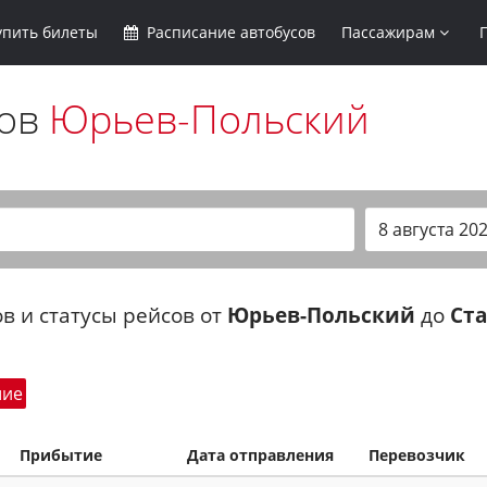
упить
билеты
Расписание
автобусов
Пассажирам
сов
Юрьев-Польский
в и статусы рейсов от
Юрьев-Польский
до
Ст
шие
Прибытие
Дата отправления
Перевозчик