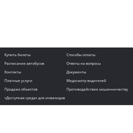
Купить билеты
Способы оплаты
Расписание автобусов
Ответы на вопросы
Контакты
Документы
Платные услуги
Медосмотр водителей
Продажа объектов
Противодействие мошенничеству
«Доступная среда» для инвалидов
Написать сообщение