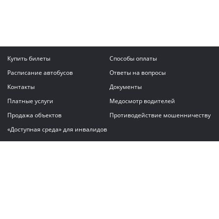
Купить билеты
Способы оплаты
Расписание автобусов
Ответы на вопросы
Контакты
Документы
Платные услуги
Медосмотр водителей
Продажа объектов
Противодействие мошенничеству
«Доступная среда» для инвалидов
Написать сообщение
ГАУ "Владимирский автовокзал"
© 2026