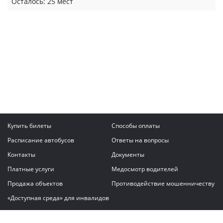
Осталось: 25 мест
Купить билеты
Способы оплаты
Расписание автобусов
Ответы на вопросы
Контакты
Документы
Платные услуги
Медосмотр водителей
Продажа объектов
Противодействие мошенничеству
«Доступная среда» для инвалидов
Написать сообщение